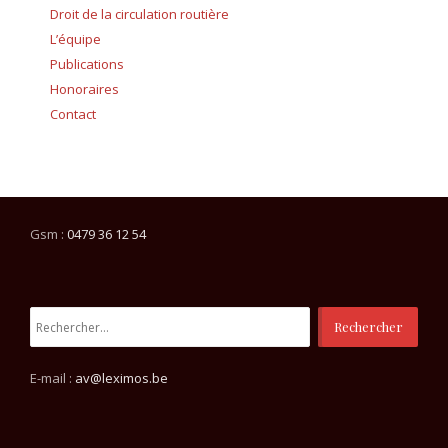
Droit de la circulation routière
L’équipe
Publications
Honoraires
Contact
Gsm :
0479 36 12 54
Rechercher :
E-mail :
av@leximos.be