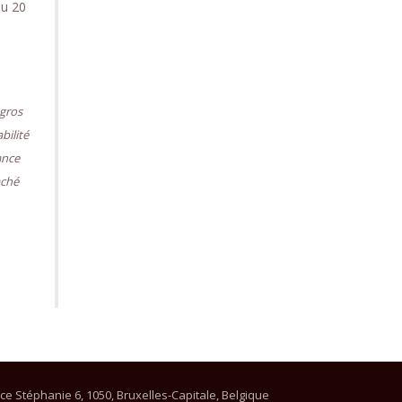
du 20
 gros
bilité
ance
aché
ce Stéphanie 6, 1050, Bruxelles-Capitale, Belgique