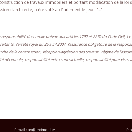
construction de travaux immobiliers et portant modification de la loi 
ession d’architecte, a été voté au Parlement le jeudi […]
,
a responsabilité décennale prévue aux articles 1792 et 2270 du Code Civil
Le
,
,
traitants
l’arrêté royal du 25 avril 2007
l’assurance obligatoire de la responsa
,
,
rché de la construction
réception-agréation des travaux
régime de l’assur
,
,
ité décennale
responsabilité extra contractuelle
responsabilité pour vice c
E-mail :
av@leximos.be
Pla