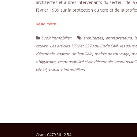
architectes et autres intervenants du secteur de la 
février 1939 sur la protection du titre et de la prof
Read more...
,
,
Droit immobilier
architectes
entrepreneurs
l
,
,
œuvre
Les articles 1792 et 2270 du Code Civil
les sous-
,
,
,
décennale
maison unifamiliale
maître de l’ouvrage
ma
,
,
obligatoire
responsabilité civile décennale
responsabil
,
véniel
travaux immobiliers
Gsm :
0479 36 12 54