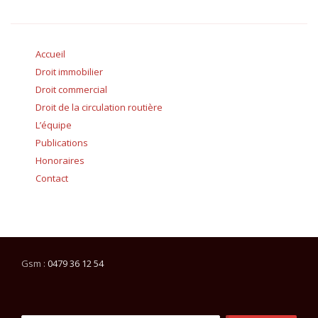
Accueil
Droit immobilier
Droit commercial
Droit de la circulation routière
L’équipe
Publications
Honoraires
Contact
Gsm :
0479 36 12 54