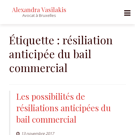
Alexandra Vasilakis
Avocat à Bruxelles
Skip
to
Étiquette :
résiliation
content
anticipée du bail
commercial
Les possibilités de
résiliations anticipées du
bail commercial
13 novembre 2017