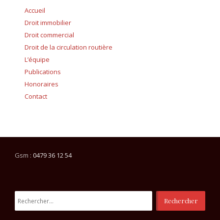
Accueil
Droit immobilier
Droit commercial
Droit de la circulation routière
L’équipe
Publications
Honoraires
Contact
Gsm :
0479 36 12 54
Rechercher :