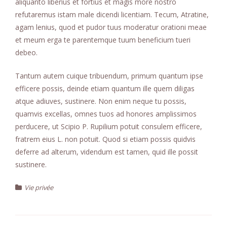
aliquanto liberius et fortius et magis more nostro
refutaremus istam male dicendi licentiam. Tecum, Atratine,
agam lenius, quod et pudor tuus moderatur orationi meae
et meum erga te parentemque tuum beneficium tueri
debeo.
Tantum autem cuique tribuendum, primum quantum ipse
efficere possis, deinde etiam quantum ille quem diligas
atque adiuves, sustinere. Non enim neque tu possis,
quamvis excellas, omnes tuos ad honores amplissimos
perducere, ut Scipio P. Rupilium potuit consulem efficere,
fratrem eius L. non potuit. Quod si etiam possis quidvis
deferre ad alterum, videndum est tamen, quid ille possit
sustinere.
Vie privée
Navigation