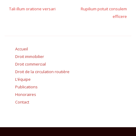
de
Tali illum oratione versari
Rupilium potuit consulem
efficere
l’article
Accueil
Droit immobilier
Droit commercial
Droit de la circulation routière
L’équipe
Publications
Honoraires
Contact