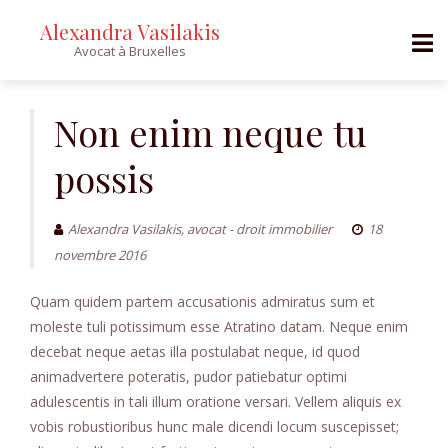
Alexandra Vasilakis
Avocat à Bruxelles
Skip
to
Non enim neque tu
content
possis
Alexandra Vasilakis, avocat - droit immobilier
18
novembre 2016
Quam quidem partem accusationis admiratus sum et
moleste tuli potissimum esse Atratino datam. Neque enim
decebat neque aetas illa postulabat neque, id quod
animadvertere poteratis, pudor patiebatur optimi
adulescentis in tali illum oratione versari. Vellem aliquis ex
vobis robustioribus hunc male dicendi locum suscepisset;