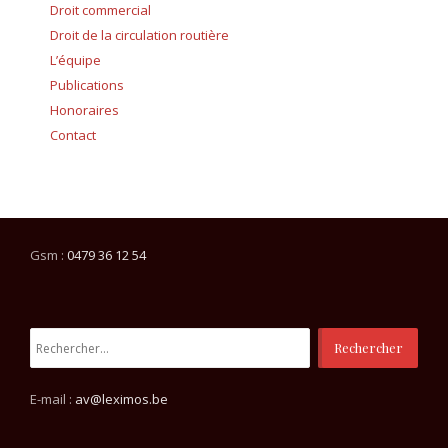
Droit commercial
Droit de la circulation routière
L’équipe
Publications
Honoraires
Contact
Gsm :
0479 36 12 54
Rechercher :
E-mail :
av@leximos.be